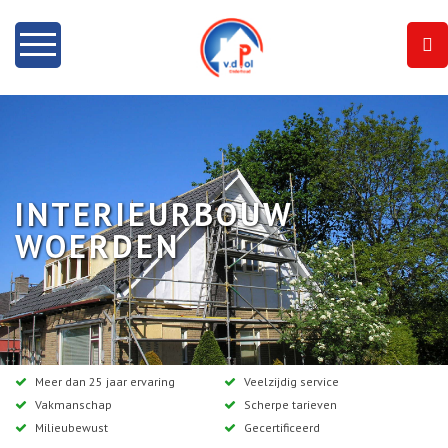
Home
Info
INTERIEURBOUW
Onze diensten
WOERDEN
Dakramen
Projecten
Contact
Meer dan 25 jaar ervaring
Veelzijdig service
Vakmanschap
Scherpe tarieven
Milieubewust
Gecertificeerd