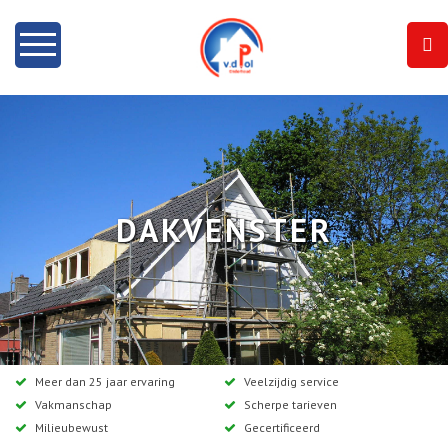
Home
Info
Onze diensten
DAKVENSTER
Dakramen
Projecten
Contact
Meer dan 25 jaar ervaring
Veelzijdig service
Vakmanschap
Scherpe tarieven
Milieubewust
Gecertificeerd