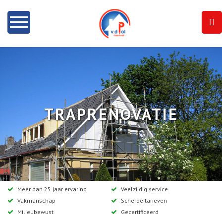
Home
Info
Onze diensten
TRAPRENOVATIE
Dakramen
Projecten
Contact
Meer dan 25 jaar ervaring
Veelzijdig service
Vakmanschap
Scherpe tarieven
Milieubewust
Gecertificeerd