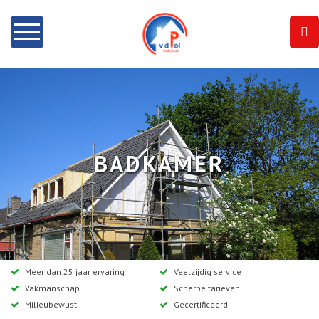
Home
Info
Onze diensten
BADKAMER
Dakramen
Projecten
Contact
Meer dan 25 jaar ervaring
Veelzijdig service
Vakmanschap
Scherpe tarieven
Milieubewust
Gecertificeerd