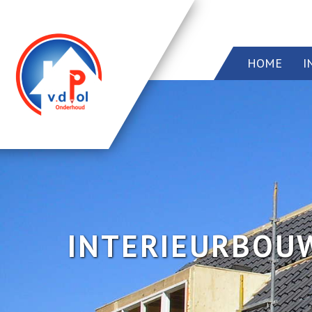
HOME
I
Home
Info
Onze diensten
Dakramen
Projecten
INTERIEURBOU
Contact