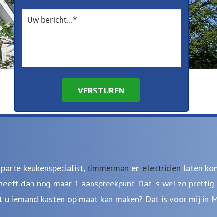
VERSTUREN
aparte keukenspecialist,
timmerman
en
elektricien
laten kom
heeft dan nog maar 1 aanspreekpunt. Dat is wel zo prettig
kt u iemand kasten op maat kan maken? Dat is voor mij in 