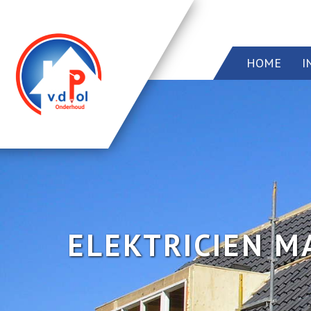
HOME
I
Home
Info
Onze diensten
Dakramen
Projecten
ELEKTRICIEN M
Contact