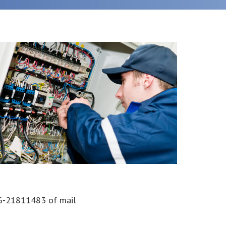
6-21811483
of mail