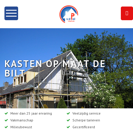
Home
Info
KASTEN OP MAAT DE
Onze diensten
BILT
Dakramen
Projecten
Contact
Meer dan 25 jaar ervaring
Veelzijdig service
Vakmanschap
Scherpe tarieven
Milieubewust
Gecertificeerd