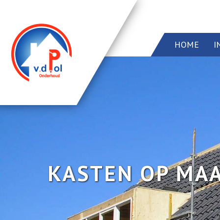
HOME
I
Home
Info
Onze diensten
Dakramen
Projecten
KASTEN OP MA
Contact