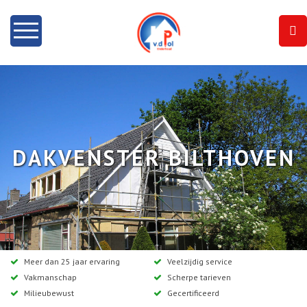
Home
Info
Onze diensten
DAKVENSTER BILTHOVEN
Dakramen
Projecten
Contact
Meer dan 25 jaar ervaring
Veelzijdig service
Vakmanschap
Scherpe tarieven
Milieubewust
Gecertificeerd